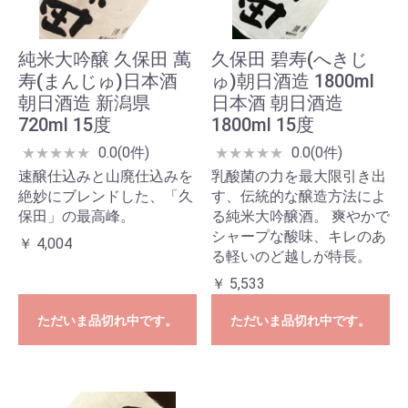
純米大吟醸 久保田 萬
久保田 碧寿(へきじ
寿(まんじゅ)日本酒
ゅ)朝日酒造 1800ml
朝日酒造 新潟県
日本酒 朝日酒造
720ml 15度
1800ml 15度
0.0(0件)
0.0(0件)
★
★
★
★
★
★
★
★
★
★
速醸仕込みと山廃仕込みを
乳酸菌の力を最大限引き出
絶妙にブレンドした、「久
す、伝統的な醸造方法によ
保田」の最高峰。
る純米大吟醸酒。 爽やかで
シャープな酸味、キレのあ
￥ 4,004
る軽いのど越しが特長。
￥ 5,533
ただいま品切れ中です。
ただいま品切れ中です。