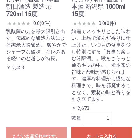
朝日酒造 製造元
本酒 新潟県 1800ml
720ml 15度
15度
0.0(0件)
0.0(0件)
★
★
★
★
★
★
★
★
★
★
乳酸菌の力を最大限引き出
綺麗でスッキリとした味わ
す、伝統的な醸造方法によ
い、上品で澄んだ香りに仕
る純米大吟醸酒。 爽やかで
上げた、いつもの食卓を少
シャープな酸味、キレのあ
し特別にする「食事と楽し
る軽いのど越しが特長。
む吟醸酒」。喉をさらっと
通るキレの中に、米本来の
￥ 2,453
旨味と酸味が感じられま
す。濃厚な料理から繊細な
料理まで、味を邪魔するこ
となく、素材の味と香りを
引き立てます。
￥ 2,673
数量
ただいま品切れ中です。
カートに入れる