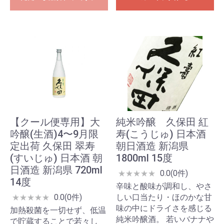
【クール便専用】大
純米吟醸 久保田 紅
吟醸(生酒)4〜9月限
寿(こうじゅ) 日本酒
定出荷 久保田 翠寿
朝日酒造 新潟県
(すいじゅ) 日本酒 朝
1800ml 15度
日酒造 新潟県 720ml
0.0(0件)
★
★
★
★
★
14度
辛味と酸味が調和し、やさ
0.0(0件)
しい口当たり・ほのかな甘
★
★
★
★
★
味の中にドライさを感じる
加熱殺菌を一切せず、低温
純米吟醸酒。 若いバナナや
で貯蔵することで若々し