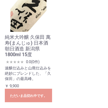
純米大吟醸 久保田 萬
寿(まんじゅ) 日本酒
朝日酒造 新潟県
1800ml 15度
0.0(0件)
★
★
★
★
★
速醸仕込みと山廃仕込みを
絶妙にブレンドした、「久
保田」の最高峰。
￥ 9,900
ただいま品切れ中です。