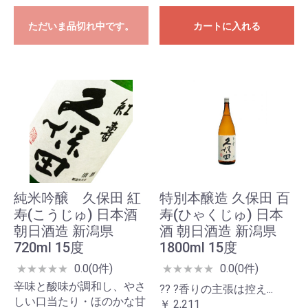
ただいま品切れ中です。
カートに入れる
純米吟醸 久保田 紅
特別本醸造 久保田 百
寿(こうじゅ) 日本酒
寿(ひゃくじゅ) 日本
朝日酒造 新潟県
酒 朝日酒造 新潟県
720ml 15度
1800ml 15度
0.0(0件)
0.0(0件)
★
★
★
★
★
★
★
★
★
★
辛味と酸味が調和し、やさ
?? ?香りの主張は控え...
しい口当たり・ほのかな甘
￥ 2,211