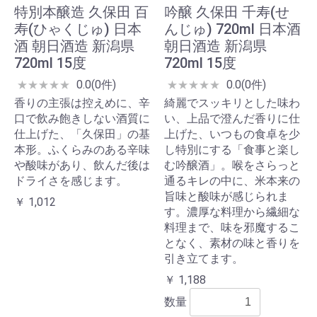
特別本醸造 久保田 百
吟醸 久保田 千寿(せ
寿(ひゃくじゅ) 日本
んじゅ) 720ml 日本酒
酒 朝日酒造 新潟県
朝日酒造 新潟県
720ml 15度
720ml 15度
0.0(0件)
0.0(0件)
★
★
★
★
★
★
★
★
★
★
香りの主張は控えめに、辛
綺麗でスッキリとした味わ
口で飲み飽きしない酒質に
い、上品で澄んだ香りに仕
仕上げた、「久保田」の基
上げた、いつもの食卓を少
本形。ふくらみのある辛味
し特別にする「食事と楽し
や酸味があり、飲んだ後は
む吟醸酒」。喉をさらっと
ドライさを感じます。
通るキレの中に、米本来の
旨味と酸味が感じられま
￥ 1,012
す。濃厚な料理から繊細な
料理まで、味を邪魔するこ
となく、素材の味と香りを
引き立てます。
￥ 1,188
数量