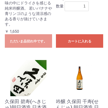
味の中にドライさを感じる
数量
純米吟醸酒。 若いバナナや
青リンゴのような清涼感の
ある香りが抜けていきま
す。
￥ 1,650
ただいま品切れ中です。
カートに入れる
久保田 碧寿(へきじ
吟醸 久保田 千寿(せ
ゅ)朝日酒造 日本酒
んじゅ) 朝日酒造 日