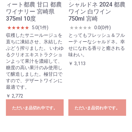
ィート都農 甘口 都農
シャルドネ 2024 都農
ワイナリー 宮崎県
ワイン 白ワイン
375ml 10度
750ml 宮崎
5.0(1件)
0.0(0件)
★
★
★
★
★
★
★
★
★
★
収穫したサニールージュを
とってもフレッシュ＆フル
直ちに凍結させ、氷結した
ーティーなシャルドネ。幸
ぶどう搾りました。 いわゆ
せになれる香りと癒される
るクリオエキストラクショ
味わい。
ンよって果汁を濃縮して、
￥ 3,113
糖度の高い果汁のみ使用し
て醸造しました。極甘口で
すので、デザートワインに
最適です。
￥ 2,772
ただいま品切れ中です。
ただいま品切れ中です。