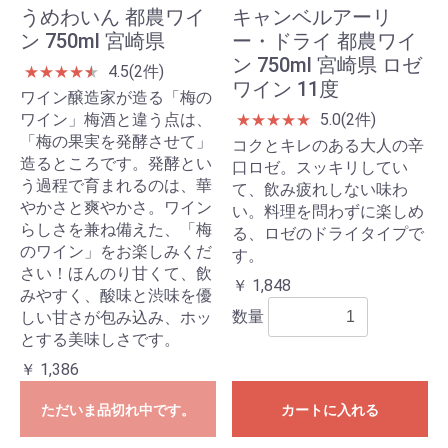
うめわいん 都農ワイ
キャンベルアーリ
ン 750ml 宮崎県
ー・ドライ 都農ワイ
ン 750ml 宮崎県 ロゼ
4.5(2件)
★
★
★
★
★
★
ワイン 11度
ワイン醸造家が造る「梅の
ワイン」梅酒と違う点は、
5.0(2件)
★
★
★
★
★
「梅の果実を発酵させて」
コクとキレのある大人の辛
造るところです。発酵とい
口ロゼ。スッキリしてい
う過程で育まれるのは、華
て、飲み疲れしない味わ
やかさと爽やかさ。ワイン
い。料理を問わずに楽しめ
らしさを兼ね備えた、「梅
る、ロゼのドライタイプで
のワイン」をお楽しみくだ
す。
さい！ほんのり甘くて、飲
￥ 1,848
みやすく、酸味と渋味を優
数量
しい甘さが包み込み、ホッ
とする美味しさです。
￥ 1,386
ただいま品切れ中です。
カートに入れる