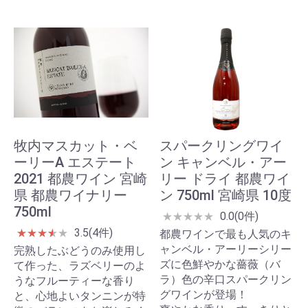
牧内マスカット・ベ
スパークリングワイ
ーリーA エステート
ン キャンベル・アー
2021 都農ワイン 宮崎
リー ドライ 都農ワイ
県 都農ワイナリー
ン 750ml 宮崎県 10度
750ml
0.0(0件)
★
★
★
★
★
3.5(4件)
★
★
★
★
★
★
都農ワインで最も人気のキ
ャンベル・アーリーシリー
完熟したぶどうのみ使用し
ズに色鮮やかな薔薇（バ
て作った、ラズベリーのよ
ラ）色の辛口スパークリン
うなフルーティーな香り
グワインが登場！
と、心地よいタンニンが特