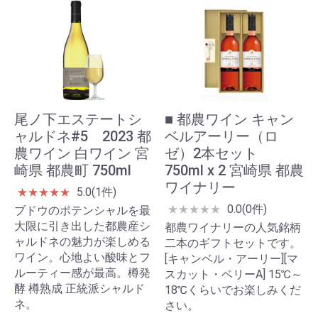
尾ノ下エステートシ
■ 都農ワイン キャン
ャルドネ#5 2023 都
ベルアーリー（ロ
農ワイン 白ワイン 宮
ゼ）2本セット
崎県 都農町 750ml
750ml x 2 宮崎県 都農
ワイナリー
5.0(1件)
★
★
★
★
★
0.0(0件)
★
★
★
★
★
ブドウのポテンシャルを最
大限に引き出した都農産シ
都農ワイナリーの人気銘柄
ャルドネの魅力が楽しめる
二本のギフトセットです。
ワイン。心地よい酸味とフ
[キャンベル・アーリー][マ
ルーティー感が最高。樽発
スカット・ベリーA] 15℃～
酵 樽熟成 正統派シャルド
18℃くらいでお楽しみくだ
ネ。
さい。