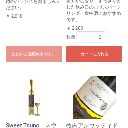
爽やかな香り、すっきりと
徴のバランスをお楽しみく
した飲み口のロゼスパーク
ださい。
リング、食中酒におすすめ
￥ 2,010
です。
￥ 2,200
数量
ただいま品切れ中です。
カートに入れる
Sweet Tsuno スウ
牧内アンウッディド