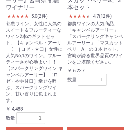
ーリー】宮崎県 都農
スカットベリーA」3
ワイナリー
本セット
5.0(2件)
4.7(12件)
★
★
★
★
★
★
★
★
★
★
★
都農ワイン、女性に人気の
都農ワインの人気商品、
スイート＆フルーティーな
「キャンベルアーリー」
ワイン2本のギフトセッ
「スパークリングキャンベ
ト。【キャンベル・アーリ
ルアーリー」「マスカット
ー 】［ロゼ・甘口］女性に
ベリーA」の３本セット。
人気No,1のワイン。フルー
宮崎が誇る世界品質のワイ
ティーさが心地よい！！
ンをご堪能ください。
【スパークリングワイン キ
￥ 6,237
ャンベルアーリー】 ［ロ
数量
ゼ・やや甘口］幸せを呼
ぶ、スパークリングワイ
ン。甘い香りに包まれま
す。
￥ 4,488
数量