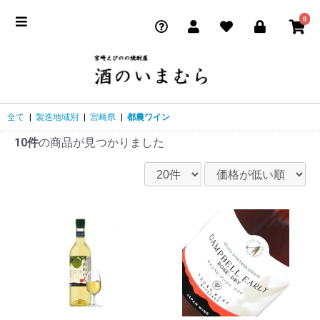
0
全て
|
製造地域別
|
宮崎県
|
都農ワイン
10件
の商品が見つかりました