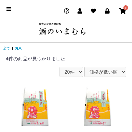
0
全て
|
お米
4件
の商品が見つかりました