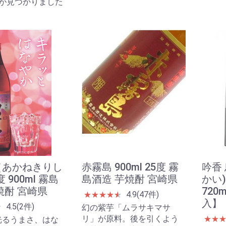
が見つかりました
（あかねきりし
赤霧島 900ml 25度 霧
吟香 
度 900ml 霧島
島酒造 芋焼酎 宮崎県
かい
焼酎 宮崎県
720
4.9(47件)
★
★
★
★
★
★
入】
4.5(2件)
★
★
幻の紫芋「ムラサキマサ
リ」が原料。後を引くよう
★
★
光るうまさ、はな