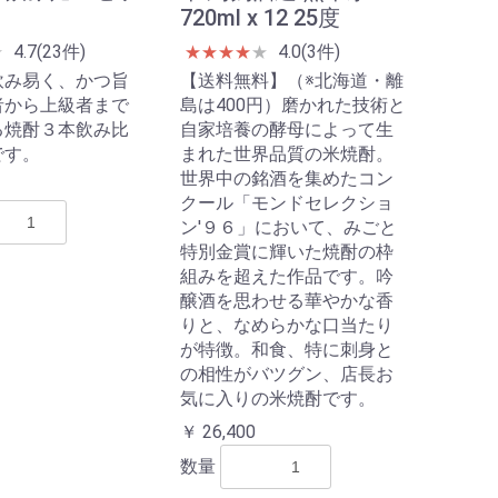
720ml x 12 25度
4.7(23件)
4.0(3件)
★
★
★
★
★
★
★
飲み易く、かつ旨
【送料無料】（※北海道・離
者から上級者まで
島は400円）磨かれた技術と
る焼酎３本飲み比
自家培養の酵母によって生
です。
まれた世界品質の米焼酎。
世界中の銘酒を集めたコン
クール「モンドセレクショ
ン'９６」において、みごと
特別金賞に輝いた焼酎の枠
組みを超えた作品です。吟
醸酒を思わせる華やかな香
りと、なめらかな口当たり
が特徴。和食、特に刺身と
の相性がバツグン、店長お
気に入りの米焼酎です。
￥ 26,400
数量