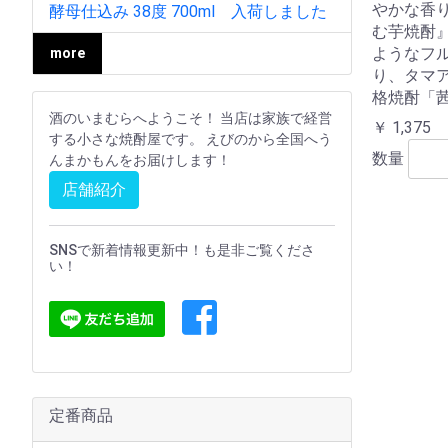
やかな香
酵母仕込み 38度 700ml 入荷しました
む芋焼酎
ようなフ
more
り、タマ
格焼酎「
酒のいまむらへようこそ！ 当店は家族で経営
￥ 1,375
する小さな焼酎屋です。 えびのから全国へう
数量
んまかもんをお届けします！
店舗紹介
SNSで新着情報更新中！も是非ご覧くださ
い！
定番商品