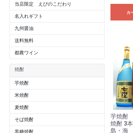
当店限定 えびのこだわり
カ
名入れギフト
九州醤油
送料無料
都農ワイン
焼酎
芋焼酎
米焼酎
麦焼酎
芋焼酎
そば焼酎
焼酎 3
島・海
黒糖焼酎