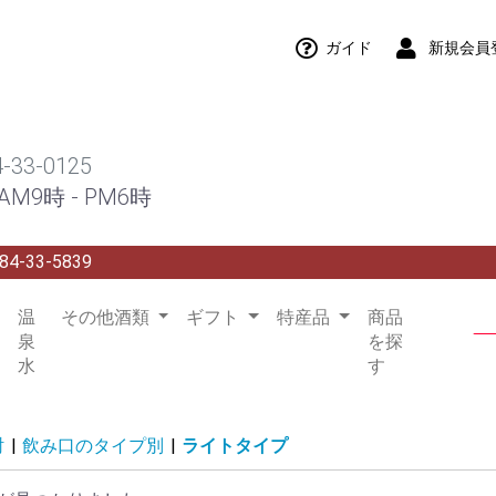
ガイド
新規会員
4-33-0125
M9時 - PM6時
84-33-5839
温
その他酒類
ギフト
特産品
商品
泉
を探
水
す
酎
|
飲み口のタイプ別
|
ライトタイプ