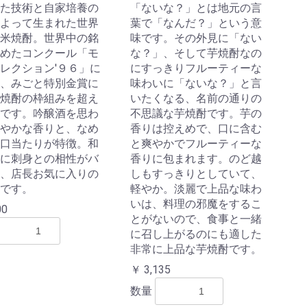
た技術と自家培養の
「ないな？」とは地元の言
よって生まれた世界
葉で「なんだ？」という意
米焼酎。世界中の銘
味です。その外見に「ない
めたコンクール「モ
な？」、そして芋焼酎なの
レクション'９６」に
にすっきりフルーティーな
、みごと特別金賞に
味わいに「ないな？」と言
焼酎の枠組みを超え
いたくなる、名前の通りの
です。吟醸酒を思わ
不思議な芋焼酎です。芋の
やかな香りと、なめ
香りは控えめで、口に含む
口当たりが特徴。和
と爽やかでフルーティーな
に刺身との相性がバ
香りに包まれます。のど越
、店長お気に入りの
しもすっきりとしていて、
です。
軽やか。淡麗で上品な味わ
いは、料理の邪魔をするこ
00
とがないので、食事と一緒
に召し上がるのにも適した
非常に上品な芋焼酎です。
￥ 3,135
数量