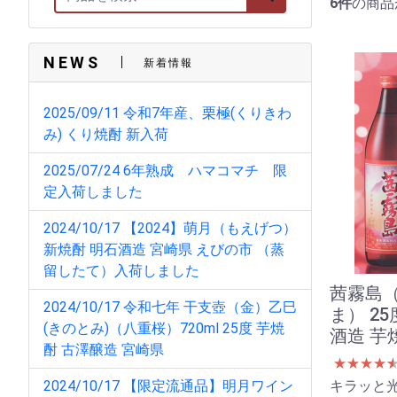
6件
の商品
NEWS
新着情報
2025/09/11 令和7年産、栗極(くりきわ
み) くり焼酎 新入荷
2025/07/24 6年熟成 ハマコマチ 限
定入荷しました
2024/10/17 【2024】萌月（もえげつ）
新焼酎 明石酒造 宮崎県 えびの市 （蒸
留したて）入荷しました
茜霧島
2024/10/17 令和七年 干支壺（金）乙巳
ま） 25
(きのとみ)（八重桜）720ml 25度 芋焼
酒造 芋
酎 古澤醸造 宮崎県
★
★
★
★
2024/10/17 【限定流通品】明月ワイン
キラッと