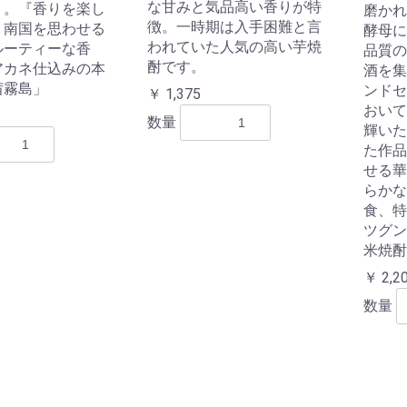
な甘みと気品高い香りが特
り。『香りを楽し
磨かれ
徴。一時期は入手困難と言
』南国を思わせる
酵母に
われていた人気の高い芋焼
ルーティーな香
品質の
酎です。
アカネ仕込みの本
酒を集
茜霧島」
ンドセ
￥ 1,375
おいて
数量
輝いた
た作品
せる華
らかな
食、特
ツグン
米焼酎
￥ 2,2
数量