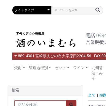
電話
098
営業時間:A
〒889-4301 宮崎県えびの市大字原田2204-56
FAX 09
焼酎
製造地域別
セット
ワイン
九州醤
油・み
そ
検索
全て
|
焼