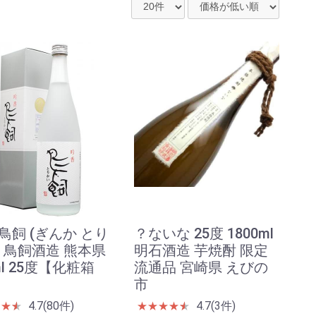
鳥飼 (ぎんか とり
？ないな 25度 1800ml
) 鳥飼酒造 熊本県
明石酒造 芋焼酎 限定
ml 25度【化粧箱
流通品 宮崎県 えびの
市
4.7(80件)
4.7(3件)
★
★
★
★
★
★
★
★
★
★