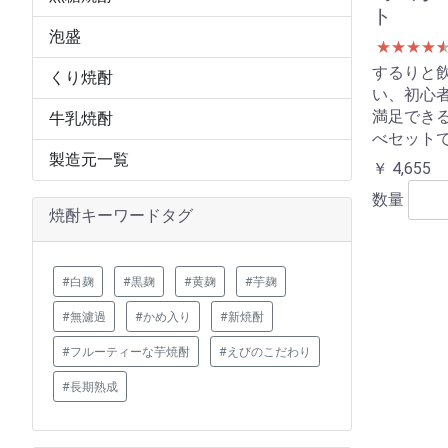
ト
泡盛
★
★
★
★
するりと
くり焼酎
い、初心
満足でき
牛乳焼酎
べセット
製造元一覧
￥ 4,655
数量
焼酎キーワードタグ
#白麹
#黒麹
#黄麹
#芋麹
#無濾過
#かめ入り
#新焼酎
#フルーティーな芋焼酎
#えびのこだわり
#長期熟成