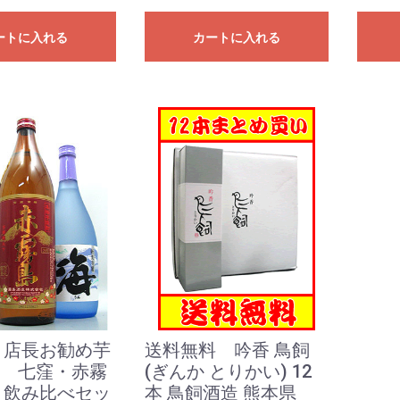
ートに入れる
カートに入れる
 店長お勧め芋
送料無料 吟香 鳥飼
本 七窪・赤霧
(ぎんか とりかい) 12
 飲み比べセッ
本 鳥飼酒造 熊本県