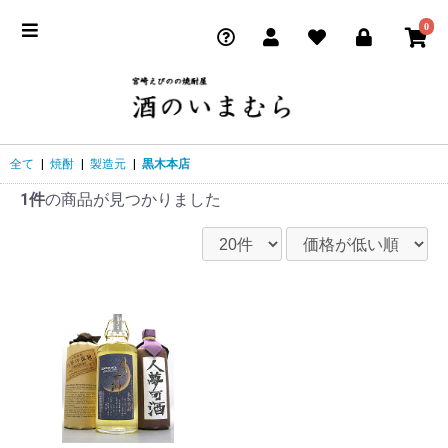
0
全て
|
焼酎
|
製造元
|
黒木本店
1件
の商品が見つかりました