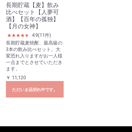
長期貯蔵【麦】飲み
比べセット【人夢可
酒】【百年の孤独】
【月の女神】
4.9(11件)
★
★
★
★
★
★
長期貯蔵麦焼酎、最高級の
3本の飲み比べセット。大
変恐れ入りますがお一人様
一点までとさせていただき
ます。
￥ 11,120
ただいま品切れ中です。